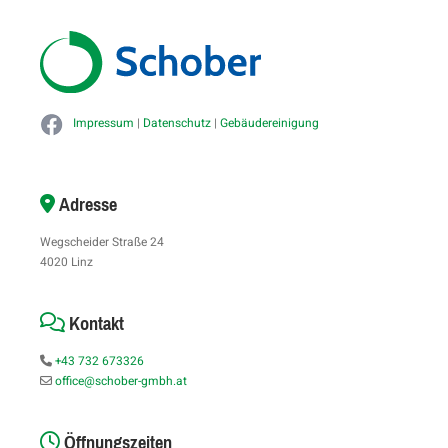
Impressum
|
Datenschutz
|
Gebäudereinigung
Adresse

Wegscheider Straße 24
4020 Linz
Kontakt

+43 732 673326

office@schober-gmbh.at

Öffnungszeiten
